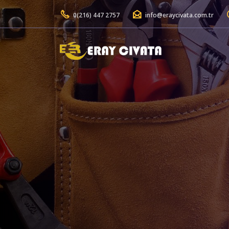
0(216) 447 2757
info@eraycivata.com.tr